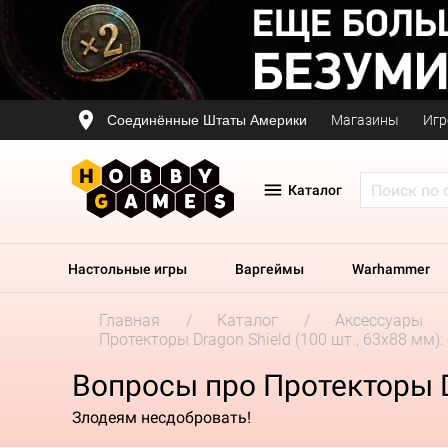
Соединённые Штаты Америки
Магазины
Игр
Каталог
Настольные игры
Варгеймы
Warhammer
Главная
Каталог
Аксессуары
Протекторы Dragon Shield (100 шт., 63x88 мм)
Вопросы про Протекторы Dr
Злодеям несдобровать!