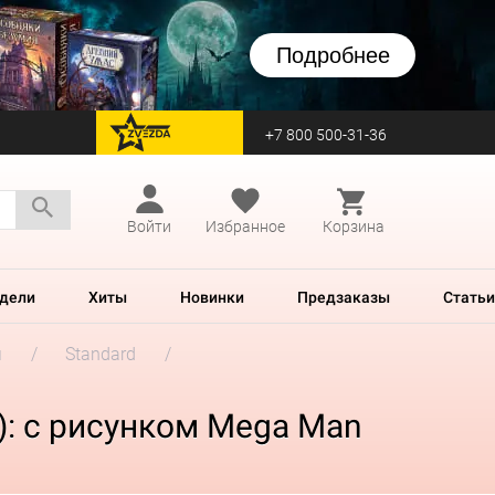
Подробнее
+7 800 500-31-36
перейти на Zvezda
Войти
Избранное
Корзина
дели
Хиты
Новинки
Предзаказы
Статьи
м
Standard
): с рисунком Mega Man