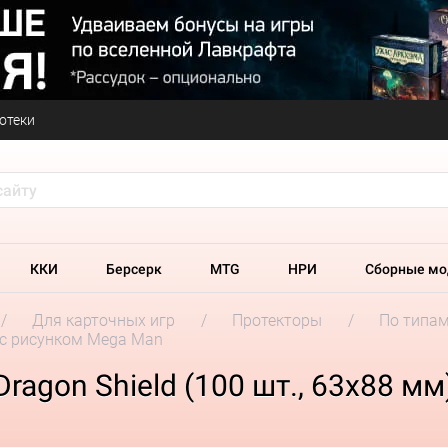
отеки
ККИ
Берсерк
MTG
НРИ
Сборные мо
Для карточных игр
Протекторы
По типа
: с рисунком Mega Man
agon Shield (100 шт., 63x88 мм