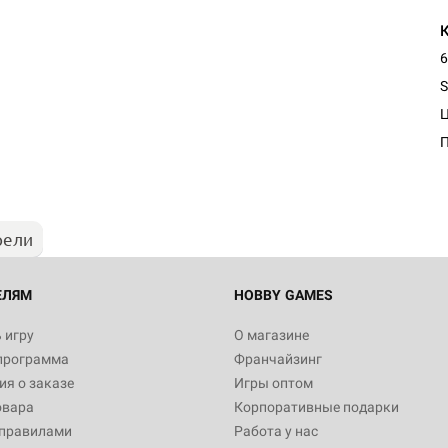
6
S
рели
ЕЛЯМ
HOBBY GAMES
 игру
О магазине
программа
Франчайзинг
я о заказе
Игры оптом
овара
Корпоративные подарки
 правилами
Работа у нас