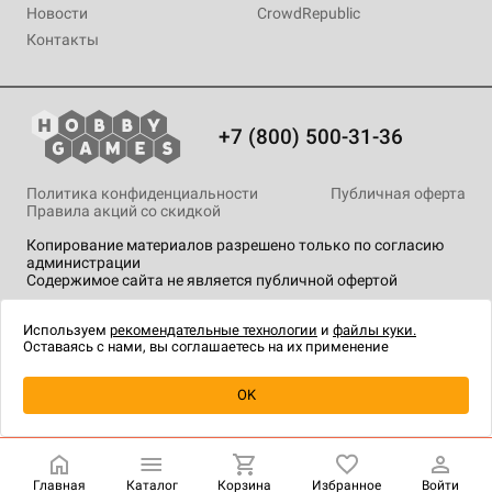
Новости
CrowdRepublic
Контакты
+7 (800) 500-31-36
Политика конфиденциальности
Публичная оферта
Правила акций со скидкой
Копирование материалов разрешено только по согласию
администрации
Содержимое сайта не является публичной офертой
На сайте Hobby Games применяются
рекомендательные
технологии
.
Используем
рекомендательные технологии
и
файлы куки.
Оставаясь с нами, вы соглашаетесь на их применение
Уведомить о наличии
OK
Главная
Каталог
Корзина
Избранное
Войти