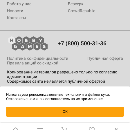
Работа у нас
Берсерк
Новости
CrowdRepublic
Контакты
+7 (800) 500-31-36
Политика конфиденциальности
Публичная оферта
Правила акций со скидкой
Копирование материалов разрешено только по согласию
администрации
Содержимое сайта не является публичной офертой
На сайте Hobby Games применяются
рекомендательные
технологии
.
Используем
рекомендательные технологии
и
файлы куки.
Оставаясь с нами, вы соглашаетесь на их применение
OK
Купить
| 1 490 ₽