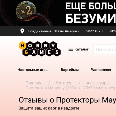
Соединённые Штаты Америки
Магазины
Игр
Каталог
Настольные игры
Варгеймы
Warhammer
Главная
Каталог
Аксессуары
Протекторы Mayday (100 шт., 70x70 мм): про
Отзывы о Протекторы Mayd
Защита ваших карт в квадрате