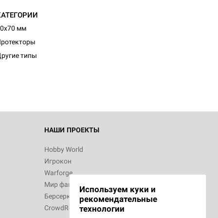
КАТЕГОРИИ
0x70 мм
d Журнал
Протекторы
к: Братья
ругие типы
d Звёздные
НАШИ ПРОЕКТЫ
Hobby World
Игрокон
d Сумерки
Warforge
: Грозовой
Мир фантастики
Используем куки и
Берсерк
рекомендательные
CrowdRepublic
технологии