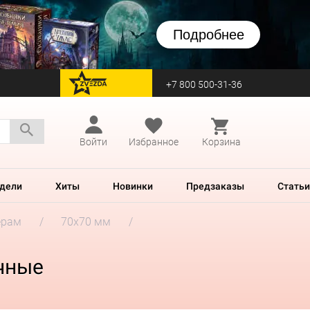
Подробнее
+7 800 500-31-36
перейти на Zvezda
Войти
Избранное
Корзина
дели
Хиты
Новинки
Предзаказы
Статьи
ерам
70x70 мм
ачные