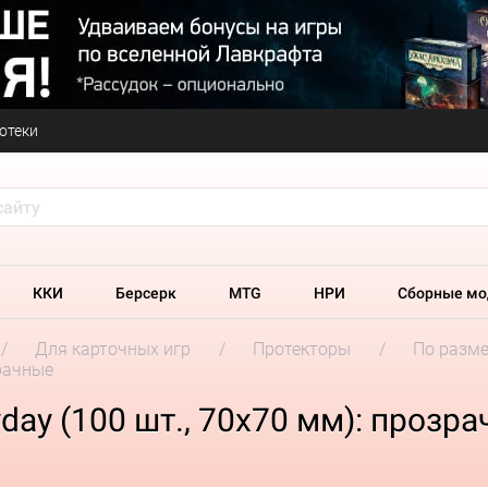
отеки
ККИ
Берсерк
MTG
НРИ
Сборные мо
Для карточных игр
Протекторы
По разм
зрачные
ay (100 шт., 70x70 мм): прозр