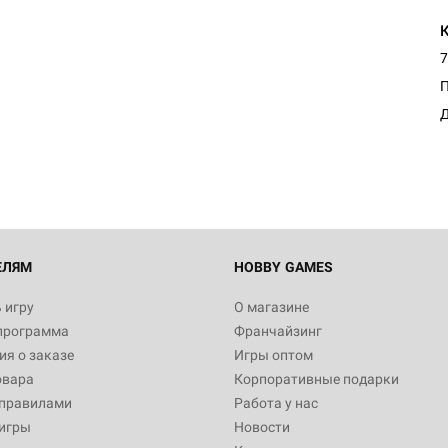
7
Настольная игра Hobby Worl
"Мир фантастики. Спецвыпус
Стругацкие"
Д
1 490
Настольная игра Hobby Worl
империи: Боевая тревога
799
ЕЛЯМ
HOBBY GAMES
 игру
О магазине
программа
Франчайзинг
Настольная игра Hobby Worl
я о заказе
Игры оптом
империи. Четвёртая редакция
овара
Корпоративные подарки
Рубеж
12 990
 правилами
Работа у нас
игры
Новости