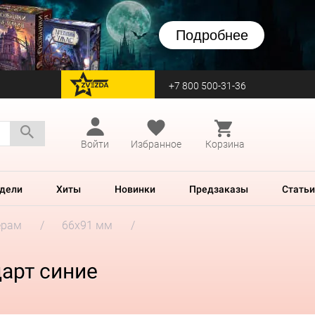
Подробнее
+7 800 500-31-36
перейти на Zvezda
Войти
Избранное
Корзина
дели
Хиты
Новинки
Предзаказы
Статьи
ерам
66x91 мм
дарт синие