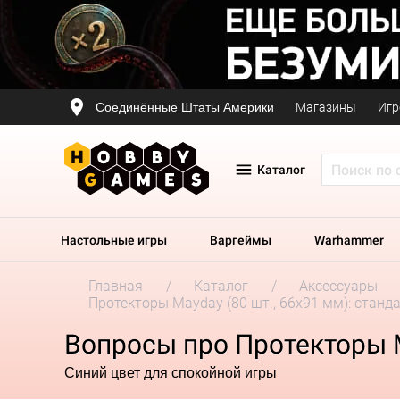
Соединённые Штаты Америки
Магазины
Игр
Каталог
Настольные игры
Варгеймы
Warhammer
Главная
Каталог
Аксессуары
Протекторы Mayday (80 шт., 66x91 мм): станд
Вопросы про Протекторы M
Синий цвет для спокойной игры