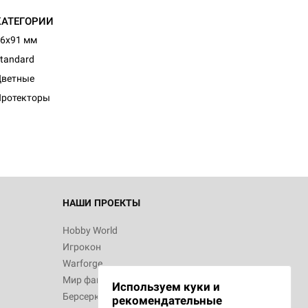
КАТЕГОРИИ
6x91 мм
tandard
d Журнал
Цветные
к: Братья
Протекторы
d Звёздные
НАШИ ПРОЕКТЫ
Hobby World
Игрокон
d Сумерки
Warforge
: Грозовой
Мир фантастики
Используем куки и
Берсерк
рекомендательные