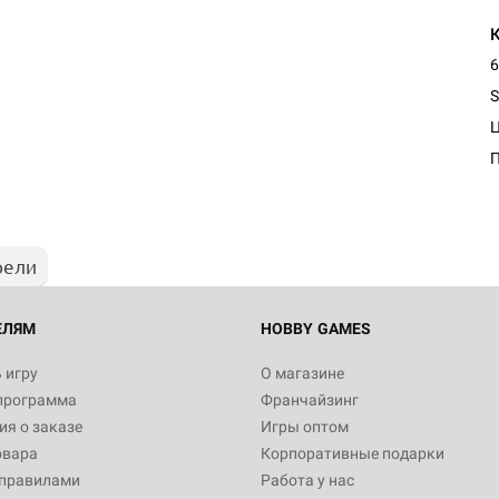
6
S
Настольная игра Hobby Worl
"Мир фантастики. Спецвыпус
Стругацкие"
1 490
рели
Настольная игра Hobby Worl
империи: Боевая тревога
799
ЕЛЯМ
HOBBY GAMES
 игру
О магазине
программа
Франчайзинг
Настольная игра Hobby Worl
я о заказе
Игры оптом
империи. Четвёртая редакция
овара
Корпоративные подарки
Рубеж
12 990
 правилами
Работа у нас