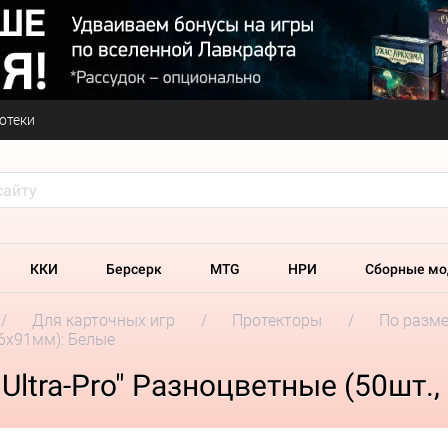
отеки
ККИ
Берсерк
MTG
НРИ
Сборные мо
Для карточных игр
Протекторы
По разм
66х91мм): Белые
ltra-Pro" Разноцветные (50шт.