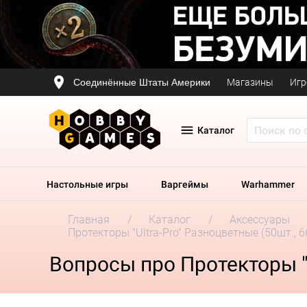
Соединённые Штаты Америки
Магазины
Игр
Каталог
Настольные игры
Варгеймы
Warhammer
Главная
Каталог
Аксессуары
Протекторы "Ultra-Pro" Разноцветные (50шт., 
Вопросы про Протекторы "U