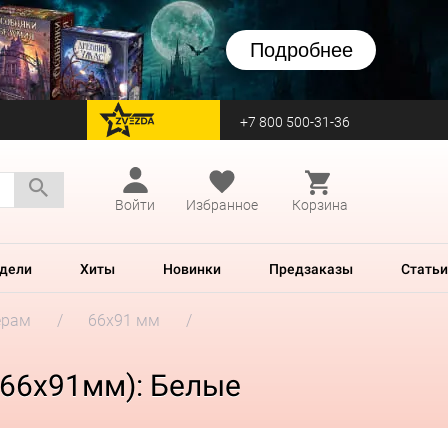
Подробнее
+7 800 500-31-36
перейти на Zvezda
Войти
Избранное
Корзина
дели
Хиты
Новинки
Предзаказы
Статьи
ерам
66x91 мм
, 66х91мм): Белые