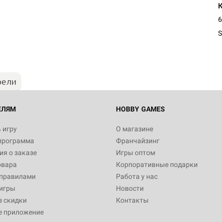
6
S
рели
ЕЛЯМ
HOBBY GAMES
 игру
О магазине
программа
Франчайзинг
я о заказе
Игры оптом
овара
Корпоративные подарки
 правилами
Работа у нас
игры
Новости
з скидки
Контакты
е приложение