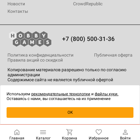
Новости
CrowdRepublic
Контакты
+7 (800) 500-31-36
Политика конфиденциальности
Публичная оферта
Правила акций со скидкой
Копирование материалов разрешено только по согласию
администрации
Содержимое сайта не является публичной офертой
На сайте Hobby Games применяются
рекомендательные
технологии
.
Используем
рекомендательные технологии
и
файлы куки.
Оставаясь с нами, вы соглашаетесь на их применение
Товар снят с продажи
OK
Главная
Каталог
Корзина
Избранное
Войти