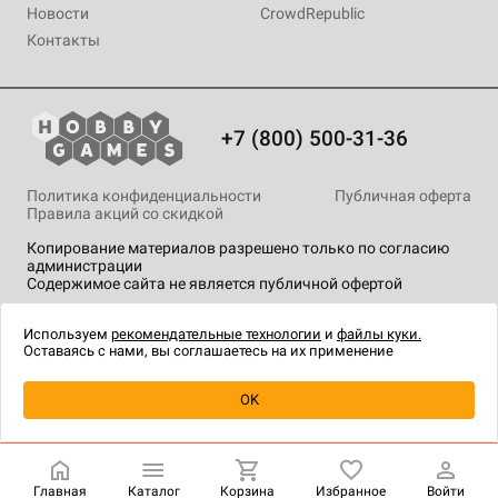
Новости
CrowdRepublic
Контакты
+7 (800) 500-31-36
Политика конфиденциальности
Публичная оферта
Правила акций со скидкой
Копирование материалов разрешено только по согласию
администрации
Содержимое сайта не является публичной офертой
На сайте Hobby Games применяются
рекомендательные
технологии
.
Используем
рекомендательные технологии
и
файлы куки.
Оставаясь с нами, вы соглашаетесь на их применение
Товар снят с продажи
OK
Главная
Каталог
Корзина
Избранное
Войти