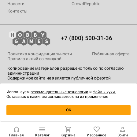
Новости
CrowdRepublic
Контакты
+7 (800) 500-31-36
Политика конфиденциальности
Публичная оферта
Правила акций со скидкой
Копирование материалов разрешено только по согласию
администрации
Содержимое сайта не является публичной офертой
На сайте Hobby Games применяются
рекомендательные
технологии
.
Используем
рекомендательные технологии
и
файлы куки.
Оставаясь с нами, вы соглашаетесь на их применение
OK
Купить
| 1 990 ₽
Главная
Каталог
Корзина
Избранное
Войти