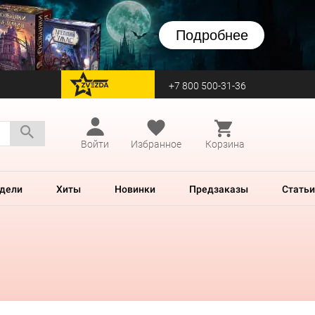
Подробнее
+7 800 500-31-36
перейти на Zvezda
Войти
Избранное
Корзина
дели
Хиты
Новинки
Предзаказы
Статьи