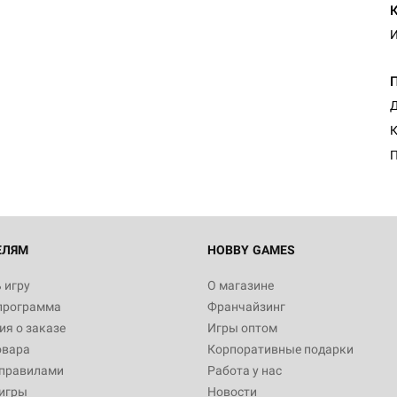
И
Настольная игра Hobby Worl
Египта
Д
1 991
К
П
Настольная игра Hobby World
Белая смерть
12 990
ЕЛЯМ
HOBBY GAMES
 игру
О магазине
программа
Франчайзинг
Настольная игра Hobby World
я о заказе
Игры оптом
Сердце роя. Дисплей бустеро
овара
Корпоративные подарки
3 490
 правилами
Работа у нас
игры
Новости