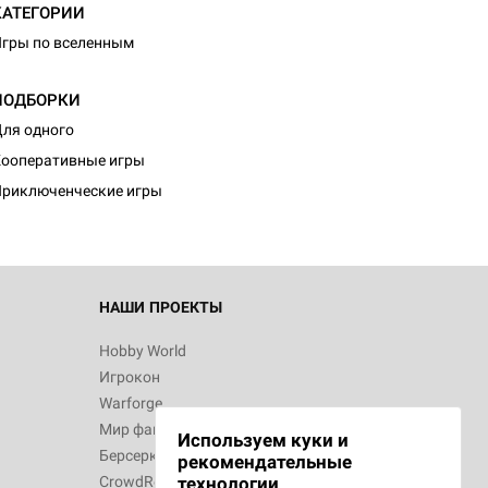
КАТЕГОРИИ
гры по вселенным
ПОДБОРКИ
d Монстры
ля одного
ооперативные игры
риключенческие игры
 Зомбицид:
НАШИ ПРОЕКТЫ
Hobby World
Игрокон
 Берсерк.
Warforge
в
Мир фантастики
Используем куки и
Берсерк
рекомендательные
CrowdRepublic
технологии