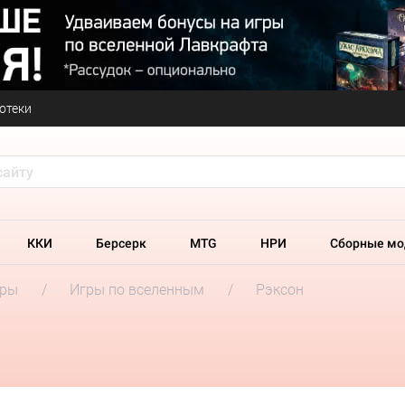
отеки
ККИ
Берсерк
MTG
НРИ
Сборные мо
гры
Игры по вселенным
Рэксон