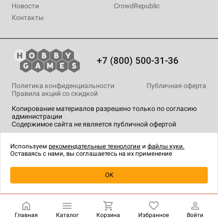
Новости
CrowdRepublic
Контакты
+7 (800) 500-31-36
Политика конфиденциальности
Публичная оферта
Правила акций со скидкой
Копирование материалов разрешено только по согласию
администрации
Содержимое сайта не является публичной офертой
На сайте Hobby Games применяются
рекомендательные
технологии
.
Используем
рекомендательные технологии
и
файлы куки.
Оставаясь с нами, вы соглашаетесь на их применение
Уведомить о наличии
OK
Главная
Каталог
Корзина
Избранное
Войти