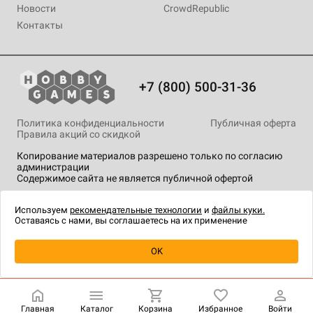
Новости
CrowdRepublic
Контакты
+7 (800) 500-31-36
Политика конфиденциальности
Публичная оферта
Правила акций со скидкой
Копирование материалов разрешено только по согласию
администрации
Содержимое сайта не является публичной офертой
На сайте Hobby Games применяются
рекомендательные
технологии
.
Используем
рекомендательные технологии
и
файлы куки.
Оставаясь с нами, вы соглашаетесь на их применение
Уведомить о наличии
OK
Главная
Каталог
Корзина
Избранное
Войти