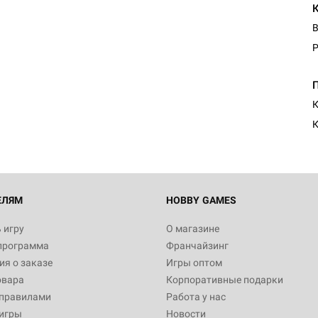
В
Р
К
К
ЕЛЯМ
HOBBY GAMES
 игру
О магазине
программа
Франчайзинг
я о заказе
Игры оптом
овара
Корпоративные подарки
 правилами
Работа у нас
игры
Новости