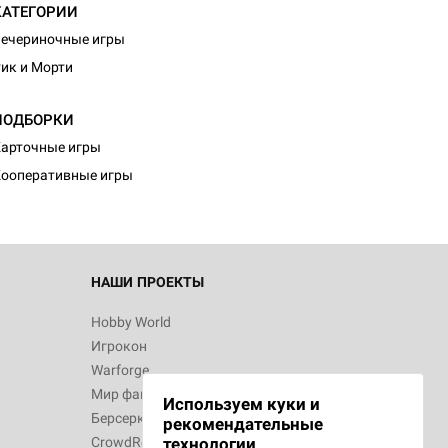
КАТЕГОРИИ
ечериночные игры
ик и Морти
ПОДБОРКИ
арточные игры
ооперативные игры
НАШИ ПРОЕКТЫ
Hobby World
Игрокон
Warforge
Мир фантастики
Используем куки и
Берсерк
рекомендательные
CrowdRepublic
технологии