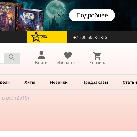
Подробнее
+7 800 500-31-36
перейти на Zvezda
Войти
Избранное
Корзина
дели
Хиты
Новинки
Предзаказы
Статьи
ть всё (2018)