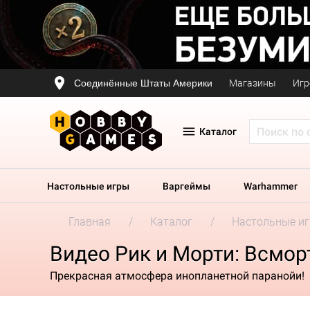
Соединённые Штаты Америки
Магазины
Игр
Каталог
Настольные игры
Варгеймы
Warhammer
Главная
Каталог
Настольные и
Видео Рик и Морти: Всморт
Прекрасная атмосфера инопланетной паранойи!