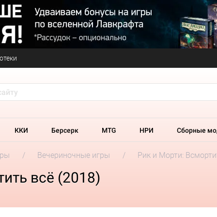
отеки
ККИ
Берсерк
MTG
НРИ
Сборные мо
гры
Вечериночные игры
Рик и Морти: Всморти
ить всё (2018)