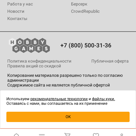
Работа у нас
Берсерк
Новости
CrowdRepublic
Контакты
+7 (800) 500-31-36
Политика конфиденциальности
Публичная оферта
Правила акций со скидкой
Копирование материалов разрешено только по согласию
администрации
Содержимое сайта не является публичной офертой
На сайте Hobby Games применяются
рекомендательные
технологии
.
Используем
рекомендательные технологии
и
файлы куки.
Оставаясь с нами, вы соглашаетесь на их применение
Товар снят с продажи
OK