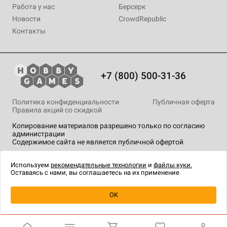
Работа у нас
Берсерк
Новости
CrowdRepublic
Контакты
+7 (800) 500-31-36
Политика конфиденциальности
Публичная оферта
Правила акций со скидкой
Копирование материалов разрешено только по согласию
администрации
Содержимое сайта не является публичной офертой
На сайте Hobby Games применяются
рекомендательные
технологии
.
Используем
рекомендательные технологии
и
файлы куки.
Оставаясь с нами, вы соглашаетесь на их применение
Товар снят с продажи
OK