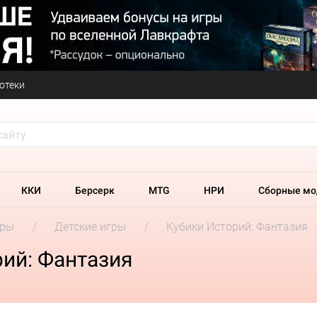
отеки
ККИ
Берсерк
MTG
НРИ
Сборные мо
гры
Детские игры
Кубики Историй: Фантазия
ий: Фантазия