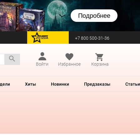
Подробнее
+7 800 500-31-36
перейти на Zvezda
Войти
Избранное
Корзина
дели
Хиты
Новинки
Предзаказы
Статьи