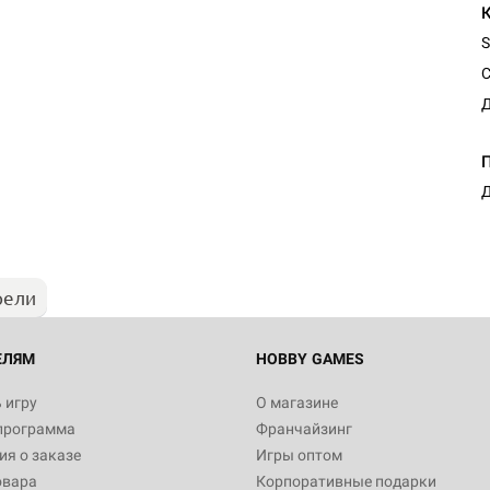
S
С
Д
Настольная игра Hobby Worl
Египта
Д
1 991
рели
Настольная игра Hobby World
Белая смерть
12 990
ЕЛЯМ
HOBBY GAMES
 игру
О магазине
программа
Франчайзинг
Настольная игра Hobby Worl
я о заказе
Игры оптом
Аркхэма. Карточная игра
овара
Корпоративные подарки