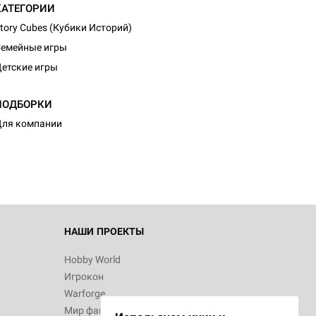
КАТЕГОРИИ
tory Cubes (Кубики Историй)
емейные игры
етские игры
d Монстры
ПОДБОРКИ
ля компании
 Зомбицид:
НАШИ ПРОЕКТЫ
Hobby World
Игрокон
d Ужас
Warforge
Мир фантастики