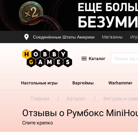
Соединённые Штаты Америки
Магазины
Игр
Каталог
Настольные игры
Варгеймы
Warhammer
Главная
Каталог
Фигурки и сув
Отзывы о Румбокс MiniHou
Спите крепко