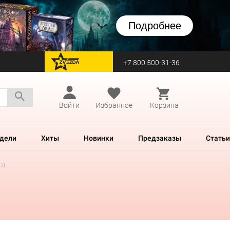
Подробнее
+7 800 500-31-36
перейти на Zvezda
Войти
Избранное
Корзина
дели
Хиты
Новинки
Предзаказы
Статьи
та