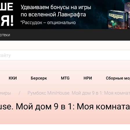
отеки
ККИ
Берсерк
MTG
НРИ
Сборные мо
ениры
Румбокс MiniHouse. Мой дом 9 в 1: Моя комна
se. Мой дом 9 в 1: Моя комната