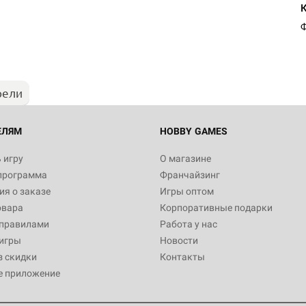
Ф
рели
ЕЛЯМ
HOBBY GAMES
 игру
О магазине
программа
Франчайзинг
я о заказе
Игры оптом
овара
Корпоративные подарки
 правилами
Работа у нас
игры
Новости
з скидки
Контакты
е приложение