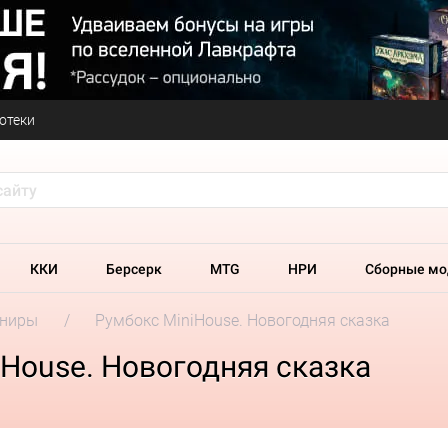
отеки
ККИ
Берсерк
MTG
НРИ
Сборные мо
ениры
Румбокс MiniHouse. Новогодняя сказка
House. Новогодняя сказка