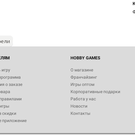
Ф
рели
ЕЛЯМ
HOBBY GAMES
 игру
О магазине
программа
Франчайзинг
я о заказе
Игры оптом
овара
Корпоративные подарки
 правилами
Работа у нас
игры
Новости
з скидки
Контакты
е приложение