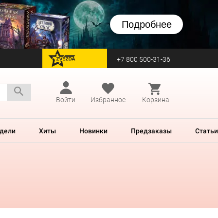
Подробнее
+7 800 500-31-36
перейти на Zvezda
Войти
Избранное
Корзина
дели
Хиты
Новинки
Предзаказы
Статьи