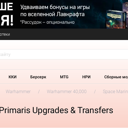
отеки
ККИ
Берсерк
MTG
НРИ
Сборные мо
Warhammer
Warhammer 40,000
Space Marin
rimaris Upgrades & Transfers