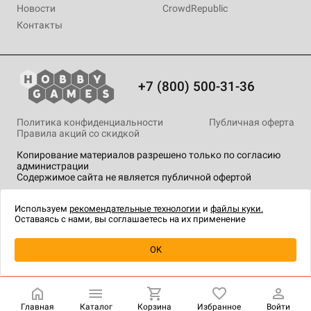
Новости
CrowdRepublic
Контакты
+7 (800) 500-31-36
Политика конфиденциальности
Публичная оферта
Правила акций со скидкой
Копирование материалов разрешено только по согласию
администрации
Содержимое сайта не является публичной офертой
На сайте Hobby Games применяются
рекомендательные
технологии
.
Используем
рекомендательные технологии
и
файлы куки.
Оставаясь с нами, вы соглашаетесь на их применение
Уведомить о наличии
OK
Главная
Каталог
Корзина
Избранное
Войти