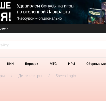
отеки
ККИ
Берсерк
MTG
НРИ
Сборные мо
гры
Детские игры
Sheep Logic