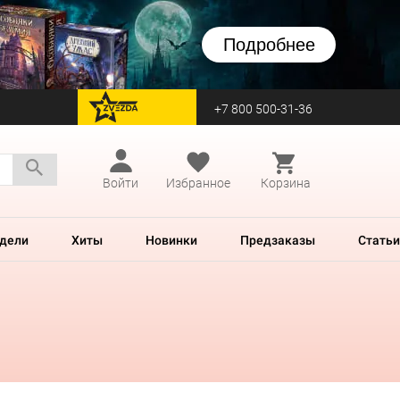
Подробнее
+7 800 500-31-36
перейти на Zvezda
Войти
Избранное
Корзина
дели
Хиты
Новинки
Предзаказы
Статьи