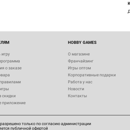
Д
ЕЛЯМ
HOBBY GAMES
 игру
О магазине
программа
Франчайзинг
я о заказе
Игры оптом
овара
Корпоративные подарки
 правилами
Работа у нас
игры
Новости
з скидки
Контакты
е приложение
разрешено только по согласию администрации
яется публичной офертой