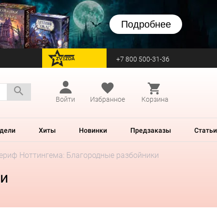
Подробнее
+7 800 500-31-36
перейти на Zvezda
Войти
Избранное
Корзина
дели
Хиты
Новинки
Предзаказы
Статьи
ериф Ноттингема: Благородные разбойники
ки