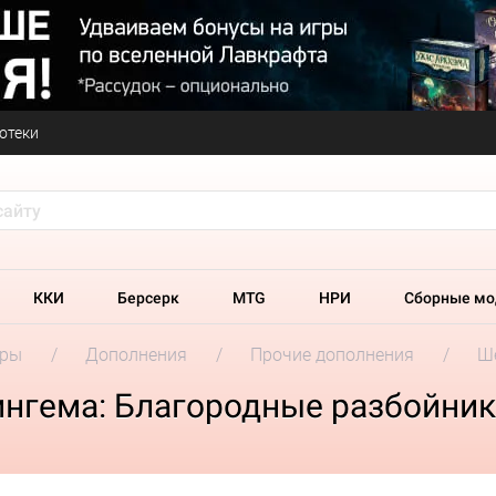
отеки
ККИ
Берсерк
MTG
НРИ
Сборные мо
гры
Дополнения
Прочие дополнения
Ш
нгема: Благородные разбойни