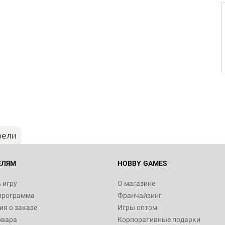
рели
ЕЛЯМ
HOBBY GAMES
 игру
О магазине
программа
Франчайзинг
я о заказе
Игры оптом
овара
Корпоративные подарки