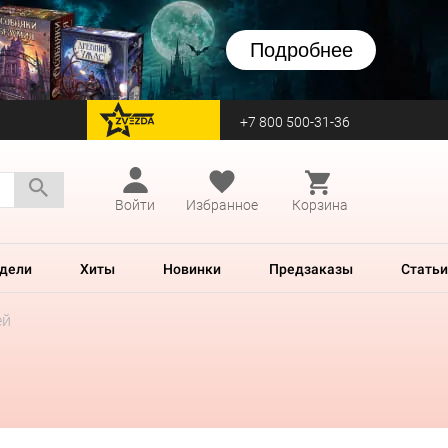
Подробнее
+7 800 500-31-36
перейти на Zvezda
Войти
Избранное
Корзина
дели
Хиты
Новинки
Предзаказы
Статьи
ей