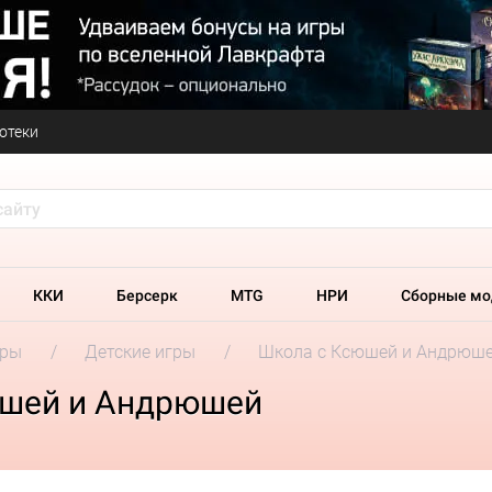
отеки
ККИ
Берсерк
MTG
НРИ
Сборные мо
гры
Детские игры
Школа с Ксюшей и Андрюш
юшей и Андрюшей