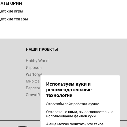
КАТЕГОРИИ
етские игры
етские товары
 Зомбицид:
НАШИ ПРОЕКТЫ
Hobby World
Игрокон
 Берсерк.
Warforge
в
Мир фантастики
Используем куки и
Берсерк
рекомендательные
CrowdRepublic
технологии
Это чтобы сайт работал лучше.
Оставаясь с нами, вы соглашаетесь на
d Ужас
использование
файлов куки.
орой сезон
А ещё можно почитать, что такое