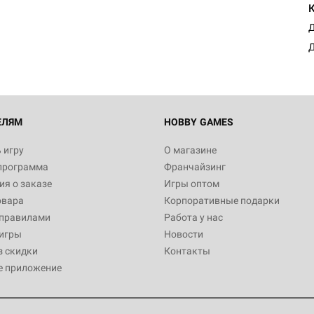
Египта
1 991
Д
Д
Настольная игра Hobby World
Белая смерть
12 990
ЕЛЯМ
HOBBY GAMES
 игру
О магазине
программа
Франчайзинг
Настольная игра Hobby World
я о заказе
Игры оптом
Сердце роя. Дисплей бустеро
овара
Корпоративные подарки
3 490
 правилами
Работа у нас
игры
Новости
з скидки
Контакты
е приложение
Настольная игра Hobby Worl
Аркхэма. Карточная игра: Вт
4 990