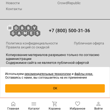
Новости
CrowdRepublic
Контакты
+7 (800) 500-31-36
Политика конфиденциальности
Публичная оферта
Правила акций со скидкой
Копирование материалов разрешено только по согласию
администрации
Содержимое сайта не является публичной офертой
На сайте Hobby Games применяются
рекомендательные
технологии
.
Используем
рекомендательные технологии
и
файлы куки.
Оставаясь с нами, вы соглашаетесь на их применение
Уведомить о наличии
OK
Главная
Каталог
Корзина
Избранное
Войти