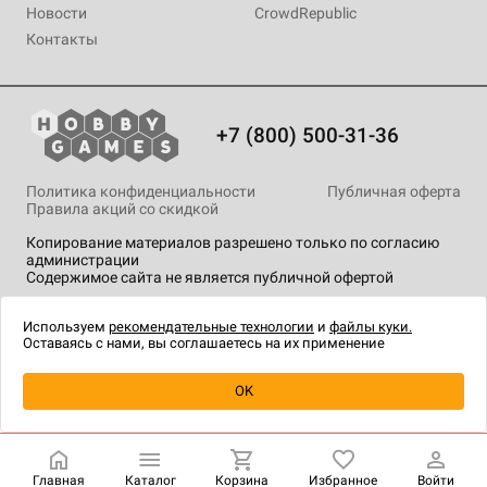
Новости
CrowdRepublic
Контакты
+7 (800) 500-31-36
Политика конфиденциальности
Публичная оферта
Правила акций со скидкой
Копирование материалов разрешено только по согласию
администрации
Содержимое сайта не является публичной офертой
На сайте Hobby Games применяются
рекомендательные
технологии
.
Используем
рекомендательные технологии
и
файлы куки.
Оставаясь с нами, вы соглашаетесь на их применение
OK
Купить
| 1 290 ₽
Главная
Каталог
Корзина
Избранное
Войти