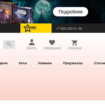
Подробнее
+7 800 500-31-36
перейти на Zvezda
Войти
Избранное
Корзина
дели
Хиты
Новинки
Предзаказы
Статьи