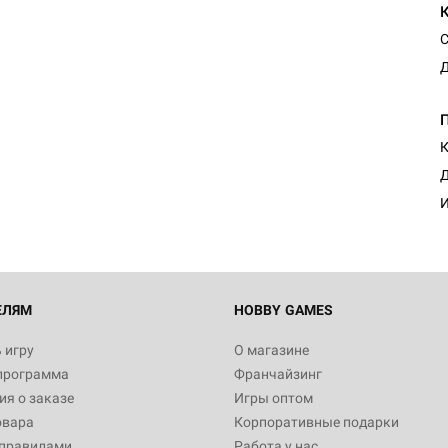
С
Д
К
Д
И
ЕЛЯМ
HOBBY GAMES
 игру
О магазине
программа
Франчайзинг
я о заказе
Игры оптом
овара
Корпоративные подарки
 правилами
Работа у нас