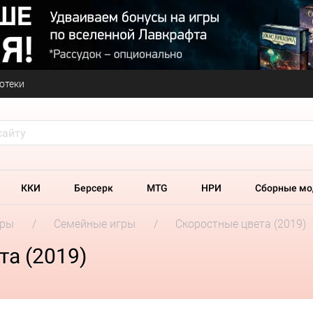
отеки
ККИ
Берсерк
MTG
НРИ
Сборные мо
гры
Семейные игры
Скоростные цвета (2019)
а (2019)