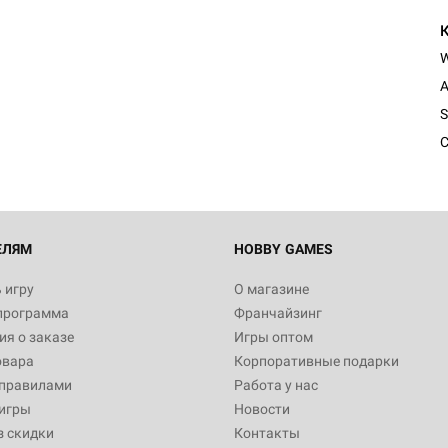
A
S
C
ЕЛЯМ
HOBBY GAMES
 игру
О магазине
программа
Франчайзинг
я о заказе
Игры оптом
овара
Корпоративные подарки
 правилами
Работа у нас
игры
Новости
з скидки
Контакты