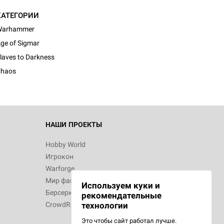
КАТЕГОРИИ
Warhammer
ge of Sigmar
laves to Darkness
haos
НАШИ ПРОЕКТЫ
Hobby World
Игрокон
Warforge
Мир фантастики
Используем куки и
Берсерк
рекомендательные
CrowdRepublic
технологии
Это чтобы сайт работал лучше.