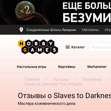
Соединённые Штаты Америки
Магазины
Игр
Каталог
Настольные игры
Варгеймы
Warhammer
Главная
Каталог
Варгеймы
Slaves to Darkness: The Unmade
Отзывы о Slaves to Darkne
Мастера кожевнического дела