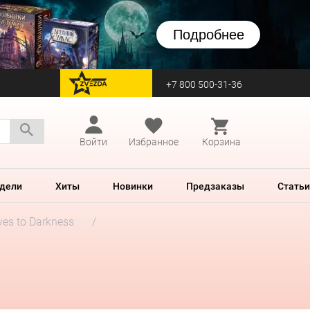
Подробнее
+7 800 500-31-36
перейти на Zvezda
Войти
Избранное
Корзина
дели
Хиты
Новинки
Предзаказы
Статьи
ves to Darkness