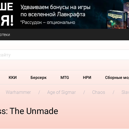
отеки
ККИ
Берсерк
MTG
НРИ
Сборные мо
Warhammer
Age of Sigmar
Chaos
Sla
ss: The Unmade