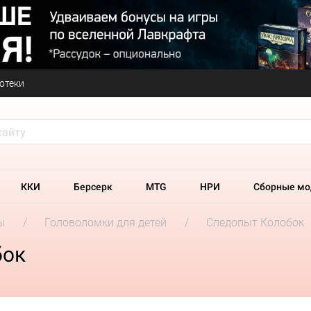
отеки
ККИ
Берсерк
MTG
НРИ
Сборные мо
ы
Головоломки для детей
Следопыт Колобок
бок