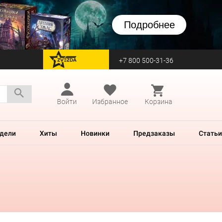
Подробнее
+7 800 500-31-36
перейти на Zvezda
Войти
Избранное
Корзина
дели
Хиты
Новинки
Предзаказы
Статьи