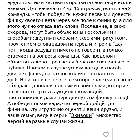
эрудицию, но и заставить проявить свои творческие
навыки. Для начала от 2 до 16 игроков делятся на 2
команды. Чтобы победить, нужно первыми довести
фишку своего цвета через всё поле к финишу, а для
этого нужно отгадывать слова. Последние, в свою
очередь, могут быть объяснены несколькими
способами: другими словами, жестами, рисунком,
прочтением слова задом наперёд и игрой в "да/
нет", когда ведущий ничего не говорит, а только
отвечает на вопросы команды. Как предстоит
объяснять слово – решается броском специального
кубика. Причём в случае успеха каждый способ
двигает фишку на разное количество клеток – от 1
до 6! Но и это ещё не всё: некоторые клетки на поле
обладают дополнительными свойствами, которые
позволят сыграть в аукцион с командой
противников и даже передвинуть их фишку назад!
А победит та команда, что первой дойдёт до
финиша. Эту игру точно оценят и ваши друзья, и
ваша семья, ведь в серии "
Экивоки
" множество
версий на разные случаи жизни!