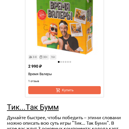
3-8
30+
16+
2 990 ₽
Время Валеры
1 отзыв
Купить
Тик...Так Бумм
Думайте быстрее, чтобы победить – этими словами
можно описать всю суть игры "Тик... Так Бумм". В
игре вас ждут 3 основных компонента: колода карт