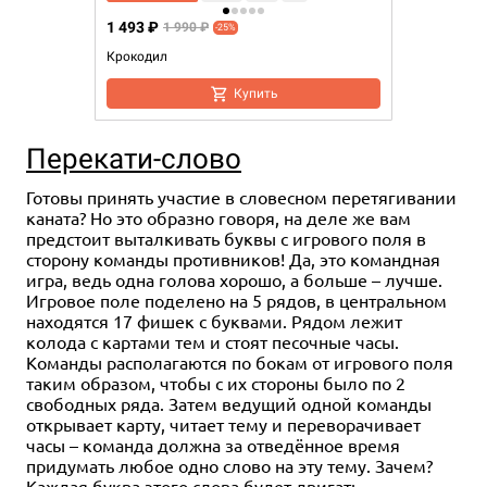
1 493 ₽
1 990 ₽
-25%
Крокодил
Купить
Перекати-слово
Готовы принять участие в словесном перетягивании
каната? Но это образно говоря, на деле же вам
предстоит выталкивать буквы с игрового поля в
сторону команды противников! Да, это командная
игра, ведь одна голова хорошо, а больше – лучше.
Игровое поле поделено на 5 рядов, в центральном
находятся 17 фишек с буквами. Рядом лежит
колода с картами тем и стоят песочные часы.
Команды располагаются по бокам от игрового поля
таким образом, чтобы с их стороны было по 2
свободных ряда. Затем ведущий одной команды
открывает карту, читает тему и переворачивает
часы – команда должна за отведённое время
придумать любое одно слово на эту тему. Зачем?
Каждая буква этого слова будет двигать