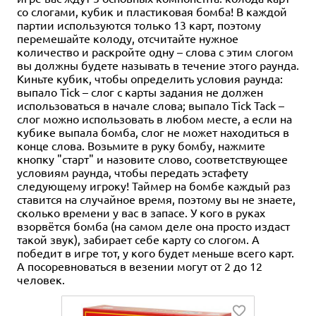
со слогами, кубик и пластиковая бомба! В каждой
партии используются только 13 карт, поэтому
перемешайте колоду, отсчитайте нужное
количество и раскройте одну – слова с этим слогом
вы должны будете называть в течение этого раунда.
Киньте кубик, чтобы определить условия раунда:
выпало Tick – слог с карты задания не должен
использоваться в начале слова; выпало Tick Tack –
слог можно использовать в любом месте, а если на
кубике выпала бомба, слог не может находиться в
конце слова. Возьмите в руку бомбу, нажмите
кнопку "старт" и назовите слово, соответствующее
условиям раунда, чтобы передать эстафету
следующему игроку! Таймер на бомбе каждый раз
ставится на случайное время, поэтому вы не знаете,
сколько времени у вас в запасе. У кого в руках
взорвётся бомба (на самом деле она просто издаст
такой звук), забирает себе карту со слогом. А
победит в игре тот, у кого будет меньше всего карт.
А посоревноваться в везении могут от 2 до 12
человек.