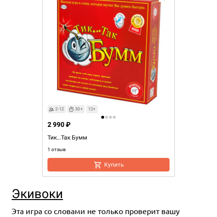
2-12
30+
12+
2 990 ₽
Тик...Так Бумм
1 отзыв
Купить
Экивоки
Эта игра со словами не только
проверит
вашу