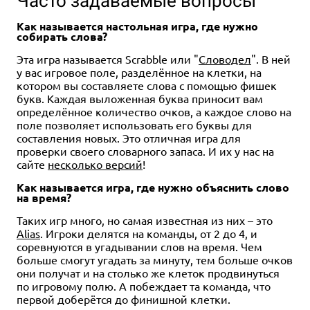
Часто задаваемые вопросы
Как называется настольная игра, где нужно
собирать слова?
Эта игра называется Scrabble или "
Словодел
". В ней
у вас игровое поле, разделённое на клетки, на
котором вы составляете слова с помощью фишек
букв. Каждая выложенная буква приносит вам
определённое количество очков, а каждое слово на
поле позволяет использовать его буквы для
составления новых. Это отличная игра для
проверки своего словарного запаса. И их у нас на
сайте
несколько версий
!
Как называется игра, где нужно объяснить слово
на время?
Таких игр много, но самая известная из них – это
Alias
. Игроки делятся на команды, от 2 до 4, и
соревнуются в угадывании слов на время. Чем
больше смогут угадать за минуту, тем больше очков
они получат и на столько же клеток продвинуться
по игровому полю. А побеждает та команда, что
первой доберётся до финишной клетки.