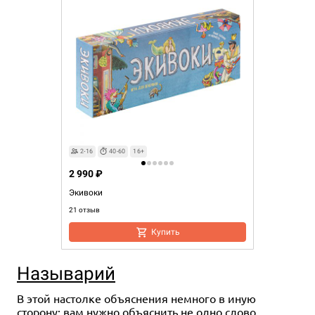
2-16
40-60
16+
2 990 ₽
Экивоки
21 отзыв
Купить
Называрий
В этой настолке объяснения немного в иную
сторону: вам нужно объяснить не одно слово