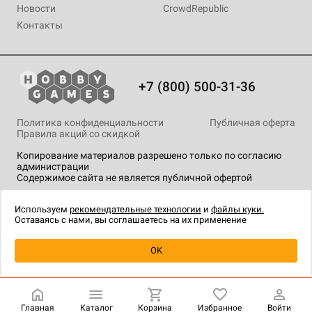
Новости
CrowdRepublic
Контакты
+7 (800) 500-31-36
Политика конфиденциальности
Публичная оферта
Правила акций со скидкой
Копирование материалов разрешено только по согласию
администрации
Содержимое сайта не является публичной офертой
На сайте Hobby Games применяются
рекомендательные
технологии
.
Используем
рекомендательные технологии
и
файлы куки.
Оставаясь с нами, вы соглашаетесь на их применение
Уведомить о наличии
OK
Главная
Каталог
Корзина
Избранное
Войти