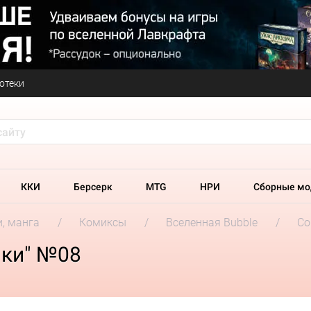
отеки
ККИ
Берсерк
MTG
НРИ
Сборные мо
и, манга
Комиксы
Вселенная Bubble
Со
ики" №08