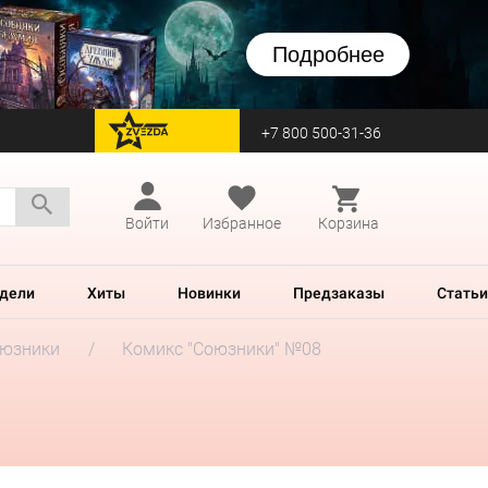
Подробнее
+7 800 500-31-36
перейти на Zvezda
Войти
Избранное
Корзина
дели
Хиты
Новинки
Предзаказы
Статьи
юзники
Комикс "Союзники" №08