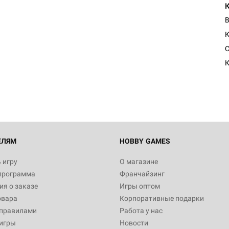
В
К
Настольная игра Hobby Worl
Египта
1 991
Настольная игра Hobby World
Белая смерть
12 990
ЕЛЯМ
HOBBY GAMES
 игру
О магазине
программа
Франчайзинг
Настольная игра Hobby Worl
я о заказе
Игры оптом
Аркхэма. Карточная игра
овара
Корпоративные подарки
3 490
 правилами
Работа у нас
игры
Новости