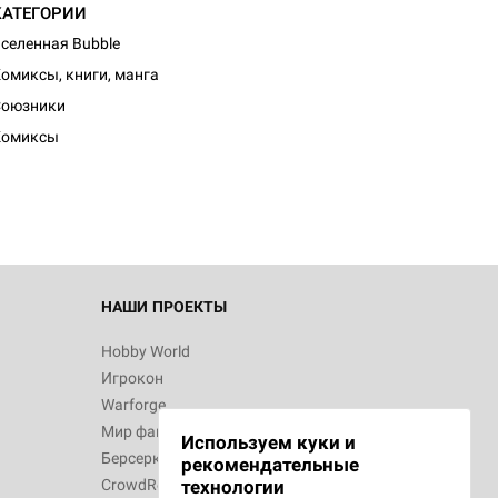
КАТЕГОРИИ
селенная Bubble
омиксы, книги, манга
d Монстры
Союзники
Комиксы
 Зомбицид:
НАШИ ПРОЕКТЫ
Hobby World
Игрокон
d Ужас
Warforge
Мир фантастики
Используем куки и
Берсерк
рекомендательные
CrowdRepublic
технологии