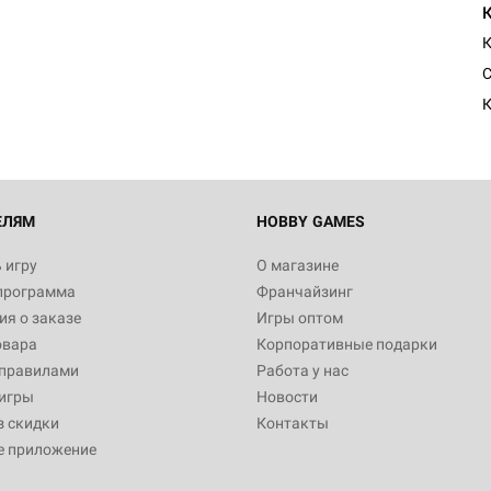
К
ЕЛЯМ
HOBBY GAMES
 игру
О магазине
программа
Франчайзинг
я о заказе
Игры оптом
овара
Корпоративные подарки
 правилами
Работа у нас
игры
Новости
з скидки
Контакты
е приложение