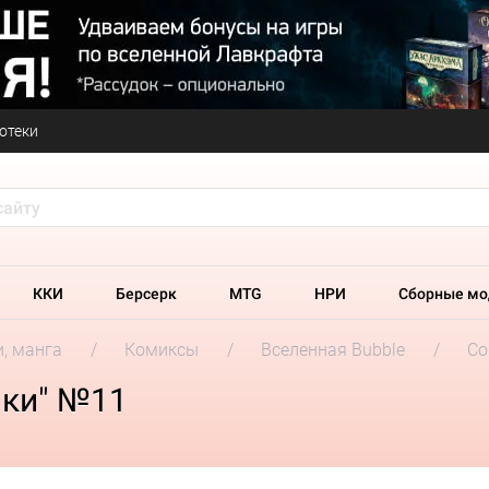
отеки
ККИ
Берсерк
MTG
НРИ
Сборные мо
и, манга
Комиксы
Вселенная Bubble
Со
ики" №11