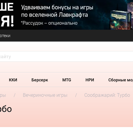
отеки
ККИ
Берсерк
MTG
НРИ
Сборные мо
гры
Вечериночные игры
Соображарий: Турбо
рбо