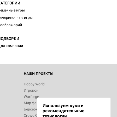
КАТЕГОРИИ
емейные игры
ечериночные игры
Соображарий
ПОДБОРКИ
ля компании
НАШИ ПРОЕКТЫ
Hobby World
Игрокон
Warforge
Мир фантастики
Используем куки и
Берсерк
рекомендательные
CrowdRepublic
технологии