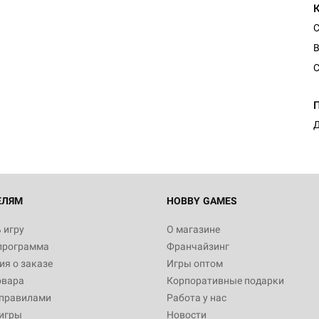
С
В
Д
ЕЛЯМ
HOBBY GAMES
 игру
О магазине
программа
Франчайзинг
я о заказе
Игры оптом
овара
Корпоративные подарки
 правилами
Работа у нас
игры
Новости