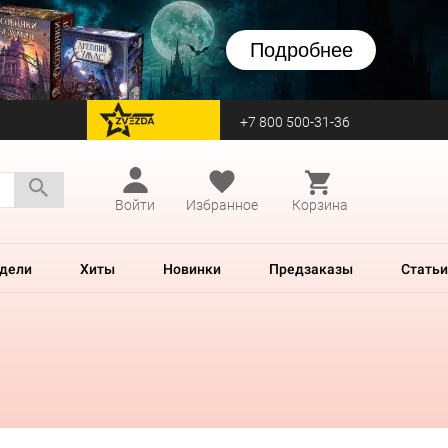
Подробнее
+7 800 500-31-36
перейти на Zvezda
Войти
Избранное
Корзина
дели
Хиты
Новинки
Предзаказы
Статьи