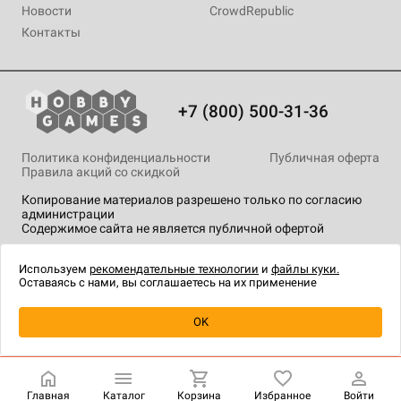
Новости
CrowdRepublic
Контакты
+7 (800) 500-31-36
Политика конфиденциальности
Публичная оферта
Правила акций со скидкой
Копирование материалов разрешено только по согласию
администрации
Содержимое сайта не является публичной офертой
На сайте Hobby Games применяются
рекомендательные
технологии
.
Используем
рекомендательные технологии
и
файлы куки.
Оставаясь с нами, вы соглашаетесь на их применение
Уведомить о наличии
OK
Главная
Каталог
Корзина
Избранное
Войти