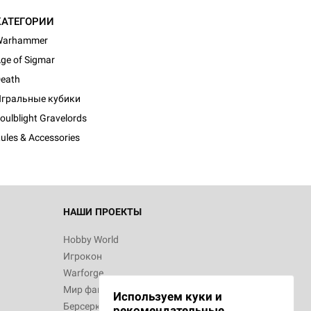
КАТЕГОРИИ
Warhammer
ge of Sigmar
eath
гральные кубики
oulblight Gravelords
ules & Accessories
НАШИ ПРОЕКТЫ
Hobby World
Игрокон
Warforge
Мир фантастики
Используем куки и
Берсерк
рекомендательные