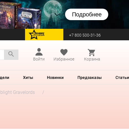
Подробнее
+7 800 500-31-36
перейти на Zvezda
Войти
Избранное
Корзина
дели
Хиты
Новинки
Предзаказы
Статьи
blight Gravelords