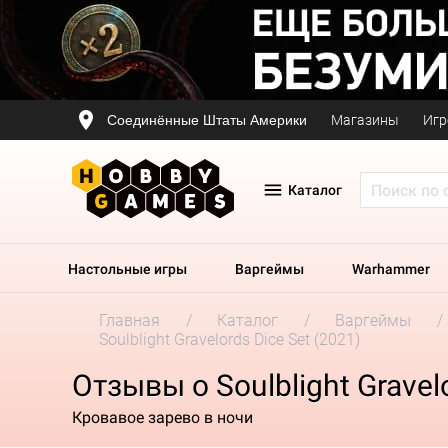
Соединённые Штаты Америки
Магазины
Игр
Каталог
Настольные игры
Варгеймы
Warhammer
Главная
Каталог
Варгеймы
Soulblight Gravelords Dice Set (2021)
Отзывы о Soulblight Gravelo
Кровавое зарево в ночи