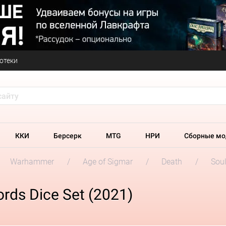
отеки
ККИ
Берсерк
MTG
НРИ
Сборные мо
Warhammer
Age of Sigmar
Death
Soul
rds Dice Set (2021)