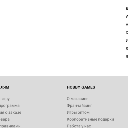
A
D
И
S
R
ЕЛЯМ
HOBBY GAMES
 игру
О магазине
программа
Франчайзинг
я о заказе
Игры оптом
овара
Корпоративные подарки
 правилами
Работа у нас