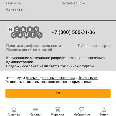
Новости
CrowdRepublic
Контакты
+7 (800) 500-31-36
Политика конфиденциальности
Публичная оферта
Правила акций со скидкой
Копирование материалов разрешено только по согласию
администрации
Содержимое сайта не является публичной офертой
На сайте Hobby Games применяются
рекомендательные
технологии
.
Используем
рекомендательные технологии
и
файлы куки.
Оставаясь с нами, вы соглашаетесь на их применение
Уведомить о наличии
OK
Главная
Каталог
Корзина
Избранное
Войти