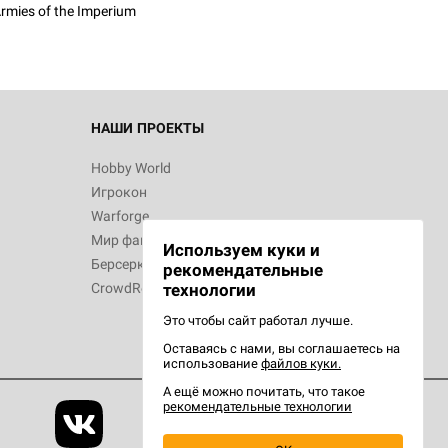
rmies of the Imperium
d Звёздные
НАШИ ПРОЕКТЫ
Hobby World
Игрокон
d Сумерки
Warforge
: Грозовой
Мир фантастики
Используем куки и
Берсерк
рекомендательные
CrowdRepublic
технологии
Это чтобы сайт работал лучше.
Оставаясь с нами, вы соглашаетесь на
d Ужас
использование
файлов куки.
орой сезон
А ещё можно почитать, что такое
рекомендательные технологии