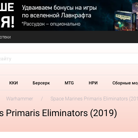
отеки
ККИ
Берсерк
MTG
НРИ
Сборные мо
Warhammer
Space Marines Primaris Eliminators (20
Primaris Eliminators (2019)