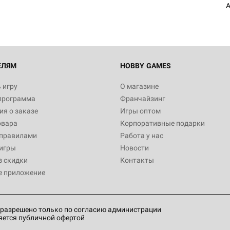
A
Настольная игра Hobby Worl
империи: Боевая тревога
799
ЕЛЯМ
HOBBY GAMES
 игру
О магазине
программа
Франчайзинг
Настольная игра Hobby Worl
я о заказе
Игры оптом
империи. Четвёртая редакция
овара
Корпоративные подарки
Рубеж
12 990
 правилами
Работа у нас
игры
Новости
з скидки
Контакты
е приложение
Настольная игра Hobby Worl
Аркхэма. Карточная игра: Вт
4 990
разрешено только по согласию администрации
яется публичной офертой