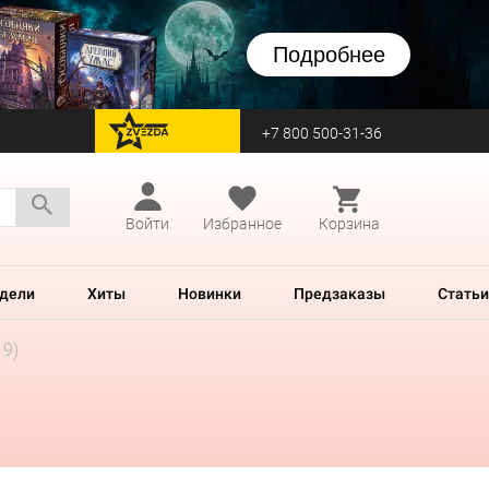
Подробнее
+7 800 500-31-36
перейти на Zvezda
Войти
Избранное
Корзина
дели
Хиты
Новинки
Предзаказы
Статьи
19)