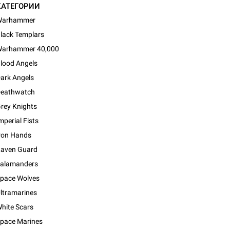
КАТЕГОРИИ
Warhammer
lack Templars
arhammer 40,000
lood Angels
ark Angels
eathwatch
rey Knights
mperial Fists
ron Hands
aven Guard
alamanders
pace Wolves
ltramarines
d Журнал
hite Scars
к: Братья
pace Marines