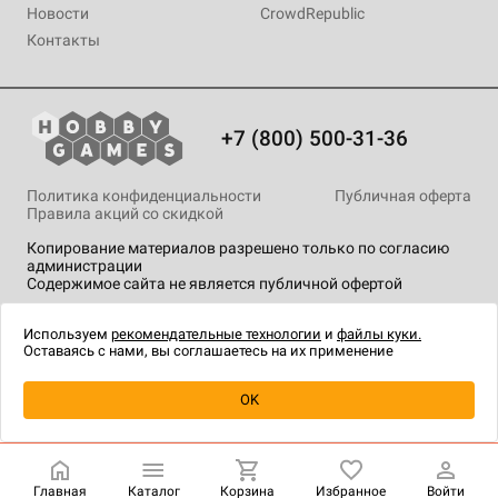
Новости
CrowdRepublic
Контакты
+7 (800) 500-31-36
Политика конфиденциальности
Публичная оферта
Правила акций со скидкой
Копирование материалов разрешено только по согласию
администрации
Содержимое сайта не является публичной офертой
На сайте Hobby Games применяются
рекомендательные
технологии
.
Используем
рекомендательные технологии
и
файлы куки.
Оставаясь с нами, вы соглашаетесь на их применение
Уведомить о наличии
OK
Главная
Каталог
Корзина
Избранное
Войти