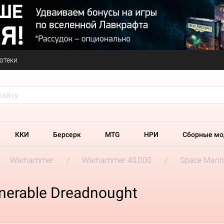
отеки
ККИ
Берсерк
MTG
НРИ
Сборные мо
Warhammer
Warhammer 40,000
Space Marin
nerable Dreadnought