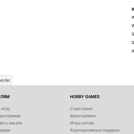
W
S
S
A
рели
ЕЛЯМ
HOBBY GAMES
 игру
О магазине
программа
Франчайзинг
я о заказе
Игры оптом
овара
Корпоративные подарки