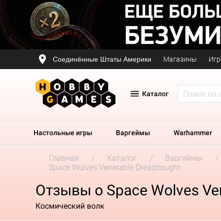
Соединённые Штаты Америки
Магазины
Игр
Каталог
Настольные игры
Варгеймы
Warhammer
Главная
Каталог
Варгеймы
Space Wolves Venerable Dreadnought
Отзывы о Space Wolves Ve
Космический волк