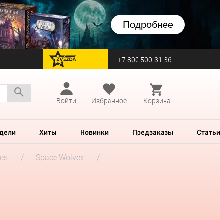
Подробнее
+7 800 500-31-36
перейти на Zvezda
Войти
Избранное
Корзина
дели
Хиты
Новинки
Предзаказы
Статьи
es
Space Wolves