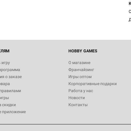
С
Д
ЕЛЯМ
HOBBY GAMES
 игру
О магазине
программа
Франчайзинг
я о заказе
Игры оптом
овара
Корпоративные подарки
 правилами
Работа у нас
игры
Новости
з скидки
Контакты
е приложение