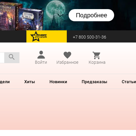
Подробнее
+7 800 500-31-36
перейти на Zvezda
Войти
Избранное
Корзина
дели
Хиты
Новинки
Предзаказы
Статьи