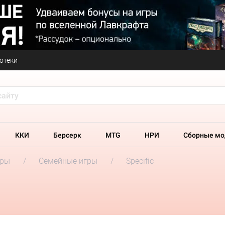
отеки
ККИ
Берсерк
MTG
НРИ
Сборные мо
гры
Семейные игры
Specific