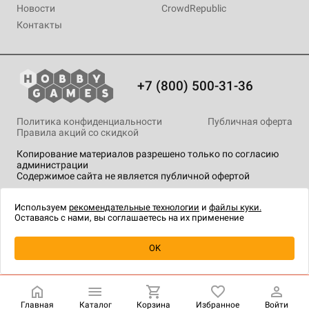
Новости
CrowdRepublic
Контакты
+7 (800) 500-31-36
Политика конфиденциальности
Публичная оферта
Правила акций со скидкой
Копирование материалов разрешено только по согласию
администрации
Содержимое сайта не является публичной офертой
На сайте Hobby Games применяются
рекомендательные
технологии
.
Используем
рекомендательные технологии
и
файлы куки.
Оставаясь с нами, вы соглашаетесь на их применение
Уведомить о наличии
OK
Главная
Каталог
Корзина
Избранное
Войти