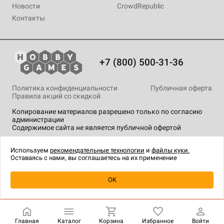
Новости
CrowdRepublic
Контакты
+7 (800) 500-31-36
Политика конфиденциальности
Публичная оферта
Правила акций со скидкой
Копирование материалов разрешено только по согласию
администрации
Содержимое сайта не является публичной офертой
На сайте Hobby Games применяются
рекомендательные
технологии
.
Используем
рекомендательные технологии
и
файлы куки.
Оставаясь с нами, вы соглашаетесь на их применение
Товар снят с продажи
OK
Главная
Каталог
Корзина
Избранное
Войти