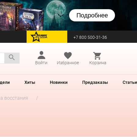
Подробнее
+7 800 500-31-36
перейти на Zvezda
Войти
Избранное
Корзина
дели
Хиты
Новинки
Предзаказы
Статьи
а восстания