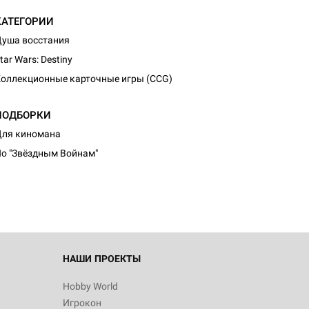
КАТЕГОРИИ
уша восстания
tar Wars: Destiny
оллекционные карточные игры (CCG)
ПОДБОРКИ
d Журнал
ля киномана
к: Братья
о "Звёздным Войнам"
d Звёздные
НАШИ ПРОЕКТЫ
Hobby World
Игрокон