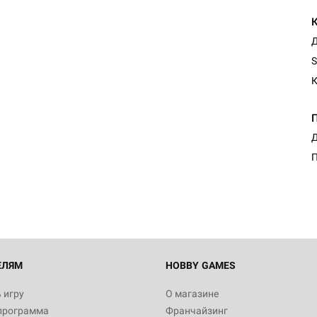
Д
S
К
Настольная игра Hobby Worl
Д
"Мир фантастики. Спецвыпус
Стругацкие"
П
1 490
Настольная игра Hobby Worl
империи: Боевая тревога
799
ЕЛЯМ
HOBBY GAMES
 игру
О магазине
программа
Франчайзинг