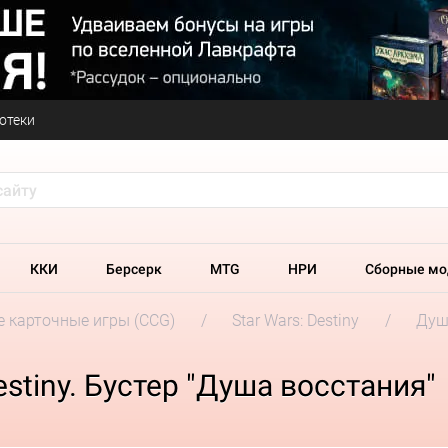
отеки
ККИ
Берсерк
MTG
НРИ
Сборные мо
 карточные игры (CCG)
Star Wars: Destiny
Душ
estiny. Бустер "Душа восстания"