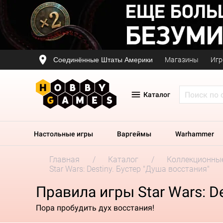
Соединённые Штаты Америки
Магазины
Игр
Каталог
Настольные игры
Варгеймы
Warhammer
Главная
Каталог
Коллекционные
Star Wars: Destiny. Бустер "Душа восстания"
Правила игры Star Wars: D
Пора пробудить дух восстания!