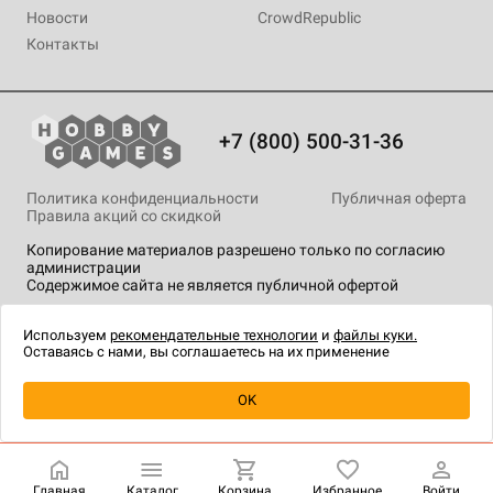
Новости
CrowdRepublic
Контакты
+7 (800) 500-31-36
Политика конфиденциальности
Публичная оферта
Правила акций со скидкой
Копирование материалов разрешено только по согласию
администрации
Содержимое сайта не является публичной офертой
На сайте Hobby Games применяются
рекомендательные
технологии
.
Используем
рекомендательные технологии
и
файлы куки.
Оставаясь с нами, вы соглашаетесь на их применение
Уведомить о наличии
OK
Главная
Каталог
Корзина
Избранное
Войти