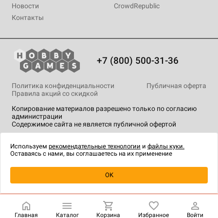
Новости
CrowdRepublic
Контакты
+7 (800) 500-31-36
Политика конфиденциальности
Публичная оферта
Правила акций со скидкой
Копирование материалов разрешено только по согласию
администрации
Содержимое сайта не является публичной офертой
На сайте Hobby Games применяются
рекомендательные
технологии
.
Используем
рекомендательные технологии
и
файлы куки.
Оставаясь с нами, вы соглашаетесь на их применение
Товар снят с продажи
OK
Главная
Каталог
Корзина
Избранное
Войти