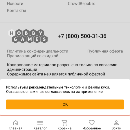
Новости
CrowdRepublic
Контакты
+7 (800) 500-31-36
Политика конфиденциальности
Публичная оферта
Правила акций со скидкой
Копирование материалов разрешено только по согласию
администрации
Содержимое сайта не является публичной офертой
На сайте Hobby Games применяются
рекомендательные
технологии
.
Используем
рекомендательные технологии
и
файлы куки.
Оставаясь с нами, вы соглашаетесь на их применение
Уведомить о наличии
OK
Главная
Каталог
Корзина
Избранное
Войти