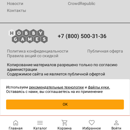
Новости
CrowdRepublic
Контакты
+7 (800) 500-31-36
Политика конфиденциальности
Публичная оферта
Правила акций со скидкой
Копирование материалов разрешено только по согласию
администрации
Содержимое сайта не является публичной офертой
На сайте Hobby Games применяются
рекомендательные
технологии
.
Используем
рекомендательные технологии
и
файлы куки.
Оставаясь с нами, вы соглашаетесь на их применение
OK
Купить
| 5 990 ₽
Главная
Каталог
Корзина
Избранное
Войти