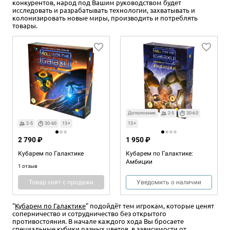
конкурентов, народ под Вашим руководством будет
исследовать и разрабатывать технологии, захватывать и
колонизировать новые миры, производить и потреблять
товары.
Дополнение
2-5
30-60
2-5
30-60
13+
13+
2 790 ₽
1 950 ₽
Кубарем по Галактике
Кубарем по Галактике:
Амбиции
1 отзыв
Товар снят с продажи
Уведомить о наличии
"
Кубарем по Галактике
" подойдёт тем игрокам, которые ценят
соперничество и сотрудничество без открытого
противостояния. В начале каждого хода Вы бросаете
специальные кубики разных цветов, в зависимости от