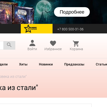
Подробнее
+7 800 500-31-36
перейти на Zvezda
Войти
Избранное
Корзина
дели
Хиты
Новинки
Предзаказы
Статьи
века из стали"
а из стали"