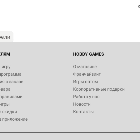
К
рели
ЕЛЯМ
HOBBY GAMES
 игру
О магазине
программа
Франчайзинг
я о заказе
Игры оптом
овара
Корпоративные подарки
 правилами
Работа у нас
игры
Новости
з скидки
Контакты
е приложение