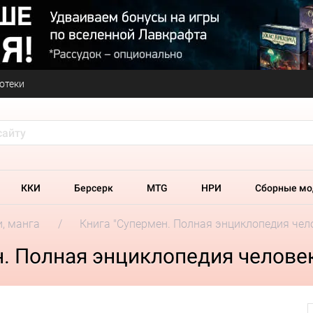
отеки
ККИ
Берсерк
MTG
НРИ
Сборные мо
и, манга
Книга "Супермен. Полная энциклопедия чело
. Полная энциклопедия человек