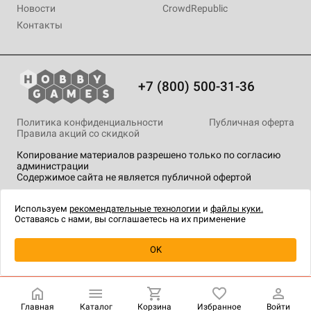
Новости
CrowdRepublic
Контакты
+7 (800) 500-31-36
Политика конфиденциальности
Публичная оферта
Правила акций со скидкой
Копирование материалов разрешено только по согласию
администрации
Содержимое сайта не является публичной офертой
На сайте Hobby Games применяются
рекомендательные
технологии
.
Используем
рекомендательные технологии
и
файлы куки.
Оставаясь с нами, вы соглашаетесь на их применение
Уведомить о наличии
OK
Главная
Каталог
Корзина
Избранное
Войти